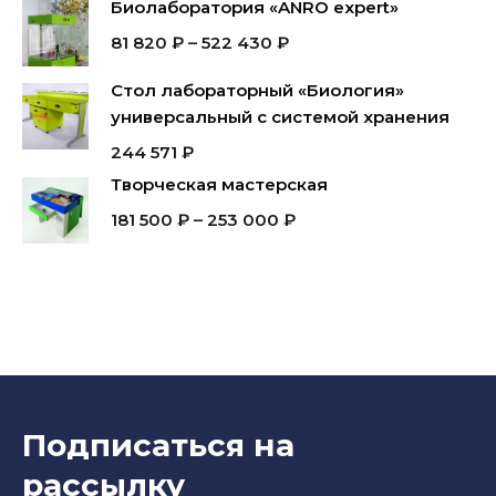
Биолаборатория «ANRO expert»
81 820
₽
–
522 430
₽
Стол лабораторный «Биология»
универсальный с системой хранения
244 571
₽
Творческая мастерская
181 500
₽
–
253 000
₽
Подписаться на
рассылку