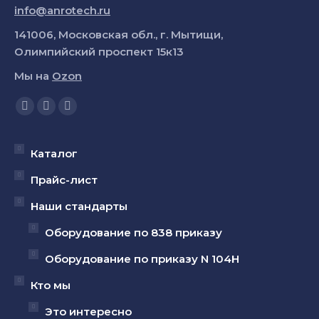
info@anrotech.ru
141006, Московская обл., г. Мытищи,
Олимпийский проспект 15к13
Мы на
Ozon
Ищите нас:
Страница
Страница
Страница
YouTube
Вконтакте
Telegram
открывается
открывается
открывается
Каталог
в
в
в
Прайс-лист
новом
новом
новом
Наши стандарты
окне
окне
окне
Оборудование по 838 приказу
Оборудование по приказу N 104Н
Кто мы
Это интересно