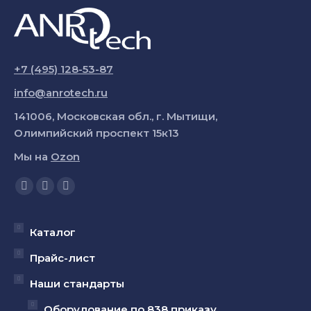
+7 (495) 128-53-87
info@anrotech.ru
141006, Московская обл., г. Мытищи,
Олимпийский проспект 15к13
Мы на
Ozon
Ищите нас:
Страница
Страница
Страница
YouTube
Вконтакте
Telegram
открывается
открывается
открывается
Каталог
в
в
в
Прайс-лист
новом
новом
новом
Наши стандарты
окне
окне
окне
Оборудование по 838 приказу