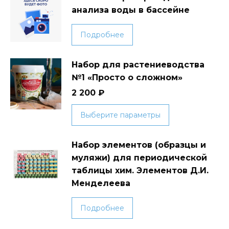
анализа воды в бассейне
Подробнее
Набор для растениеводства
№1 «Просто о сложном»
2 200
₽
Этот
Выберите параметры
товар
имеет
Набор элементов (образцы и
несколько
муляжи) для периодической
вариаций.
таблицы хим. Элементов Д.И.
Опции
Менделеева
можно
выбрать
Подробнее
на
странице