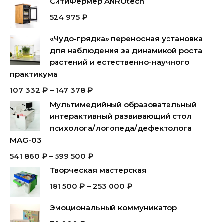
СитиФермер ANROtech
524 975
₽
«Чудо-грядка» переносная установка
для наблюдения за динамикой роста
растений и естественно-научного
практикума
107 332
₽
–
147 378
₽
Мультимедийный образовательный
интерактивный развивающий стол
психолога/логопеда/дефектолога
MAG-03
541 860
₽
–
599 500
₽
Творческая мастерская
181 500
₽
–
253 000
₽
Эмоциональный коммуникатор