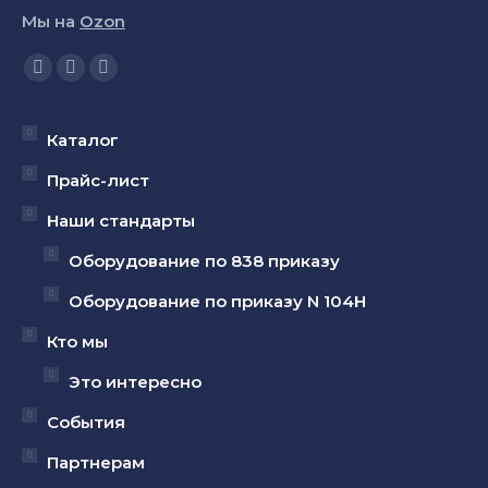
Мы на
Ozon
Ищите нас:
Страница
Страница
Страница
YouTube
Вконтакте
Telegram
открывается
открывается
открывается
Каталог
в
в
в
Прайс-лист
новом
новом
новом
Наши стандарты
окне
окне
окне
Оборудование по 838 приказу
Оборудование по приказу N 104Н
Кто мы
Это интересно
События
Партнерам