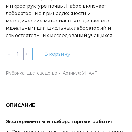
микроструктуре почвы. Набор включает
лабораторные принадлежности и
методические материалы, что делает его
идеальным для школьных лабораторий и
самостоятельных исследований учащихся.
Количество
В корзину
Учебный
набор
Рубрика:
Цветоводство
Артикул:
УНАнП
«Анализ
почв»
ОПИСАНИЕ
Эксперименты и лабораторные работы
Определение текстуры почвы (соотношение