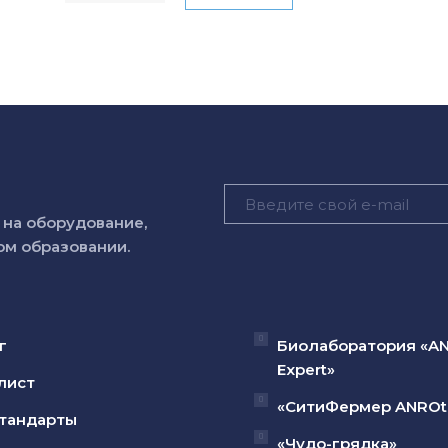
на оборудование,
м образовании.
г
Биолаборатория «A
Expert»
лист
«СитиФермер ANROt
тандарты
«Чудо-грядка»