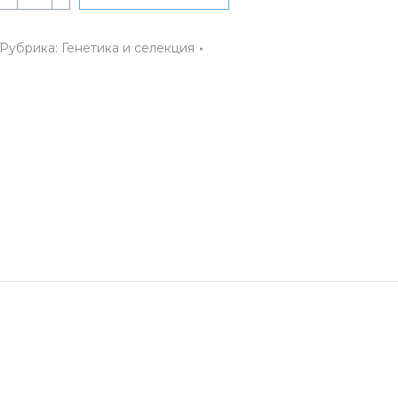
Набор
АНРО-
Рубрика:
Генетика и селекция
детям
«Почвенные
микроорганизмы»