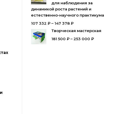
для наблюдения за
динамикой роста растений и
естественно-научного практикума
107 332
₽
–
147 378
₽
Творческая мастерская
181 500
₽
–
253 000
₽
ктах
ии