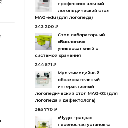
,
профессиональный
логопедический стол
MAG-edu (для логопеда)
343 200
₽
Стол лабораторный
е
«Биология»
универсальный с
системой хранения
244 571
₽
Мультимедийный
образовательный
интерактивный
логопедический стол MAG-02 (для
логопеда и дефектолога)
385 770
₽
«Чудо-грядка»
я
переносная установка