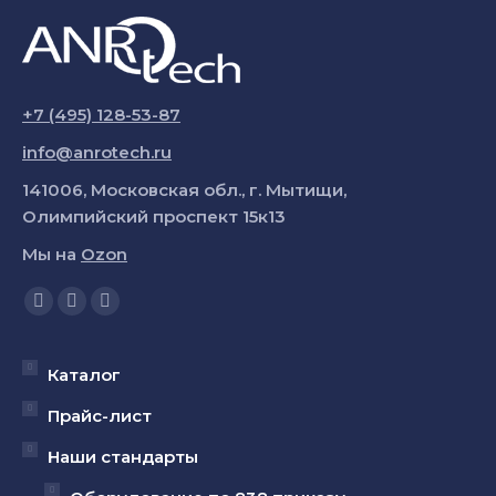
+7 (495) 128-53-87
info@anrotech.ru
141006, Московская обл., г. Мытищи,
Олимпийский проспект 15к13
Мы на
Ozon
Ищите нас:
Страница
Страница
Страница
YouTube
Вконтакте
Telegram
открывается
открывается
открывается
Каталог
в
в
в
Прайс-лист
новом
новом
новом
Наши стандарты
окне
окне
окне