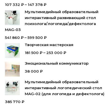
107 332
₽
–
147 378
₽
Мультимедийный образовательный
интерактивный развивающий стол
психолога/логопеда/дефектолога
MAG-03
541 860
₽
–
599 500
₽
Творческая мастерская
181 500
₽
–
253 000
₽
Эмоциональный коммуникатор
38 000
₽
Мультимедийный образовательный
интерактивный логопедический стол
MAG-02 (для логопеда и дефектолога)
385 770
₽