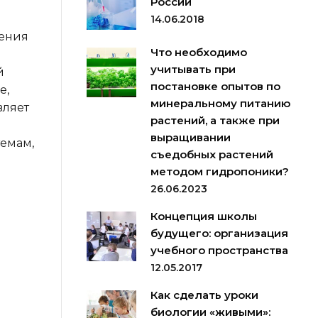
России
14.06.2018
чения
Что необходимо
учитывать при
й
постановке опытов по
е,
минеральному питанию
вляет
растений, а также при
выращивании
темам,
съедобных растений
методом гидропоники?
26.06.2023
Концепция школы
будущего: организация
учебного пространства
12.05.2017
Как сделать уроки
биологии «живыми»: