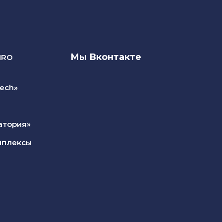
Мы Вконтакте
NRO
ech»
атория»
мплексы