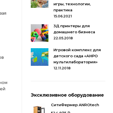
игры, технологии,
практика
вая
15.06.2021
3Д принтеры для
домашнего бизнеса
22.05.2018
Игровой комплекс для
детского сада «АНРО
ов
мультилаборатория»
12.11.2018
еном
жей
Эксклюзивное оборудование
СитиФермер ANROtech
524 975
₽