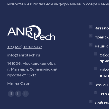
новостями и полезной информацией о современно
Катало
Прайс-
Наши с
+7 (495) 128-53-87
info@anrotech.ru
Обор
прик
141006, Московская обл.,
г. Мытищи, Олимпийский
Обор
проспект 15к13
104Н
Мы на
Ozon
Кто мы
Ищите нас:
Это 
Страница
Страница
Страница
YouTube
Вконтакте
Telegram
Событ