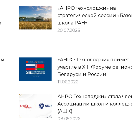
«АНРО технолоджи» на
стратегической сессии «Базо
,
школа РАН»
20.07.2026
ом
«АНРО Технолоджи» примет
участие в XIII Форуме регион
Беларуси и России
11.06.2026
АНРО Технолоджи» стала чл
Ассоциации школ и коллед
(АШК)
08.05.2026