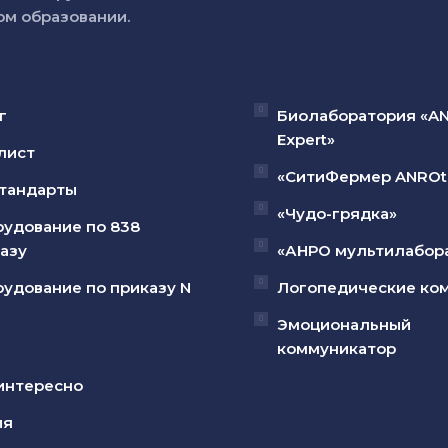
м образовании.
г
Биолаборатория «A
Expert»
лист
«СитиФермер ANROt
тандарты
«Чудо-грядка»
удование по 838
азу
«АНРО мультилабор
удование по приказу N
Логопедические ко
Эмоциональный
коммуникатор
интересно
ия