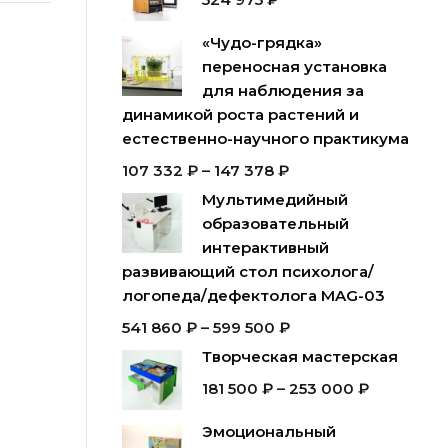
«Чудо-грядка»
переносная установка
для наблюдения за
динамикой роста растений и
естественно-научного практикума
107 332
₽
–
147 378
₽
Мультимедийный
образовательный
интерактивный
развивающий стол психолога/
логопеда/дефектолога MAG-03
541 860
₽
–
599 500
₽
Творческая мастерская
181 500
₽
–
253 000
₽
Эмоциональный