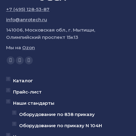
+7 (495) 128-53-87
info@anrotech.ru
141006, Московская обл., г. Мытищи,
Олимпийский проспект 15к13
Мы на
Ozon
Ищите нас:
Страница
Страница
Страница
YouTube
Вконтакте
Telegram
открывается
открывается
открывается
Каталог
в
в
в
Прайс-лист
новом
новом
новом
Наши стандарты
окне
окне
окне
Оборудование по 838 приказу
Оборудование по приказу N 104Н