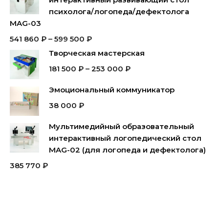
психолога/логопеда/дефектолога
MAG-03
541 860
₽
–
599 500
₽
Творческая мастерская
181 500
₽
–
253 000
₽
Эмоциональный коммуникатор
38 000
₽
Мультимедийный образовательный
интерактивный логопедический стол
MAG-02 (для логопеда и дефектолога)
385 770
₽