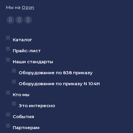
Мы на
Ozon
Ищите нас:
Страница
Страница
Страница
YouTube
Вконтакте
Telegram
открывается
открывается
открывается
Каталог
в
в
в
Прайс-лист
новом
новом
новом
Наши стандарты
окне
окне
окне
Оборудование по 838 приказу
Оборудование по приказу N 104Н
Кто мы
Это интересно
События
Партнерам