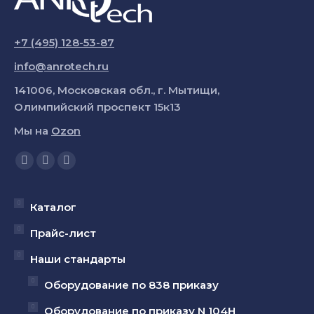
+7 (495) 128-53-87
info@anrotech.ru
141006, Московская обл., г. Мытищи,
Олимпийский проспект 15к13
Мы на
Ozon
Ищите нас:
Страница
Страница
Страница
YouTube
Вконтакте
Telegram
открывается
открывается
открывается
Каталог
в
в
в
Прайс-лист
новом
новом
новом
Наши стандарты
окне
окне
окне
Оборудование по 838 приказу
Оборудование по приказу N 104Н