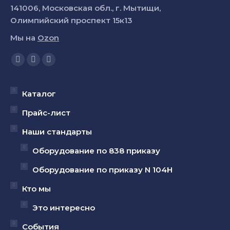
141006, Московская обл., г. Мытищи,
Олимпийский проспект 15к13
Мы на
Ozon
Ищите нас:
Страница
Страница
Страница
YouTube
Вконтакте
Telegram
открывается
открывается
открывается
Каталог
в
в
в
Прайс-лист
новом
новом
новом
Наши стандарты
окне
окне
окне
Оборудование по 838 приказу
Оборудование по приказу N 104Н
Кто мы
Это интересно
События