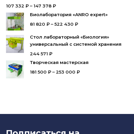
107 332
₽
–
147 378
₽
Биолаборатория «ANRO expert»
81 820
₽
–
522 430
₽
Стол лабораторный «Биология»
универсальный с системой хранения
244 571
₽
Творческая мастерская
181 500
₽
–
253 000
₽
Подписаться на